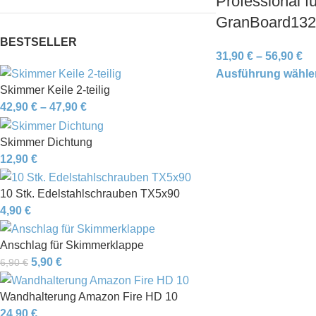
Professional fü
GranBoard132
BESTSELLER
31,90
€
–
56,90
€
Ausführung wähle
Skimmer Keile 2-teilig
42,90
€
–
47,90
€
Skimmer Dichtung
12,90
€
10 Stk. Edelstahlschrauben TX5x90
4,90
€
Anschlag für Skimmerklappe
5,90
€
6,90
€
Wandhalterung Amazon Fire HD 10
24,90
€