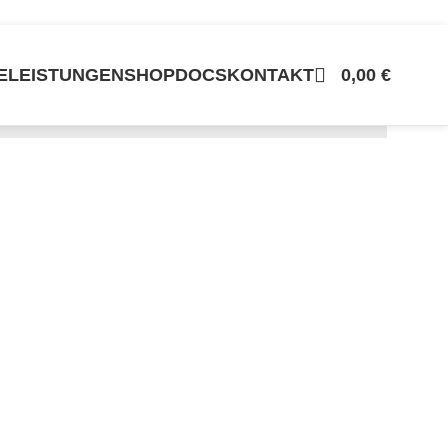
E
LEISTUNGEN
SHOP
DOCS
KONTAKT
0,00
€
 TEILE
SONSTIGES