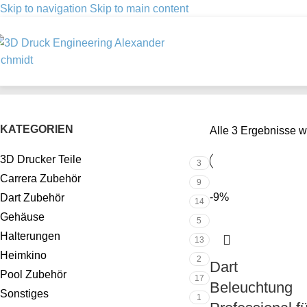
Skip to navigation
Skip to main content
CARRERA ZUBEHÖR
DART ZUBEHÖ
KATEGORIEN
Alle 3 Ergebnisse 
3D Drucker Teile
3
Carrera Zubehör
9
-9%
Dart Zubehör
14
Gehäuse
5
Halterungen
13
Heimkino
2
Dart
Pool Zubehör
17
Beleuchtung
Sonstiges
1