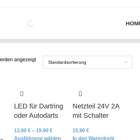
HOM
R
GEHÄUSE
HALTERUNGEN
HEIMKINO
POOL ZUBEHÖR
3D DRUCKER
werden angezeigt
LED für Dartring
Netzteil 24V 2A
oder Autodarts
mit Schalter
13,90
€
–
19,90
€
15,90
€
Ausführung wählen
In den Warenkorb