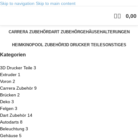
Skip to navigation
Skip to main content
0,00
CARRERA ZUBEHÖR
DART ZUBEHÖR
GEHÄUSE
HALTERUNGEN
HEIMKINO
POOL ZUBEHÖR
3D DRUCKER TEILE
SONSTIGES
Kategorien
3D Drucker Teile
3
Extruder
1
Voron
2
Carrera Zubehör
9
Brücken
2
Deko
3
Felgen
3
Dart Zubehör
14
Autodarts
8
Beleuchtung
3
Gehäuse
5