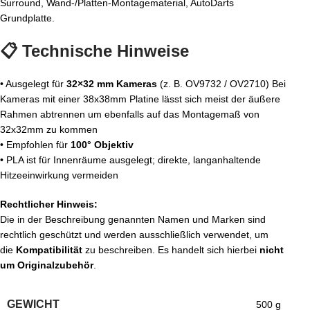
Surround, Wand-/Platten-Montagematerial, AutoDarts
Grundplatte.
📋 Technische Hinweise
• Ausgelegt für
32×32 mm Kameras
(z. B. OV9732 / OV2710) Bei
Kameras mit einer 38x38mm Platine lässt sich meist der äußere
Rahmen abtrennen um ebenfalls auf das Montagemaß von
32x32mm zu kommen
• Empfohlen für
100° Objektiv
• PLA ist für Innenräume ausgelegt; direkte, langanhaltende
Hitzeeinwirkung vermeiden
Rechtlicher Hinweis:
Die in der Beschreibung genannten Namen und Marken sind
rechtlich geschützt und werden ausschließlich verwendet, um
die
Kompatibilität
zu beschreiben. Es handelt sich hierbei
nicht
um Originalzubehör
.
GEWICHT
500 g