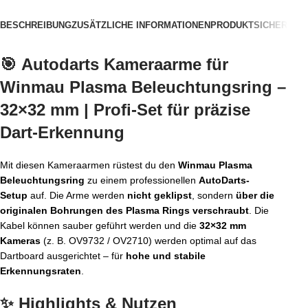
BESCHREIBUNG
ZUSÄTZLICHE INFORMATIONEN
PRODUKTSICHERHEIT
🎯
Autodarts Kameraarme für
Winmau Plasma Beleuchtungsring –
32×32 mm | Profi-Set für präzise
Dart-Erkennung
Mit diesen Kameraarmen rüstest du den
Winmau Plasma
Beleuchtungsring
zu einem professionellen
AutoDarts-
Setup
auf. Die Arme werden
nicht geklipst
, sondern
über die
originalen Bohrungen des Plasma Rings verschraubt
. Die
Kabel können sauber geführt werden und die
32×32 mm
Kameras
(z. B. OV9732 / OV2710) werden optimal auf das
Dartboard ausgerichtet – für
hohe und stabile
Erkennungsraten
.
✨ Highlights & Nutzen