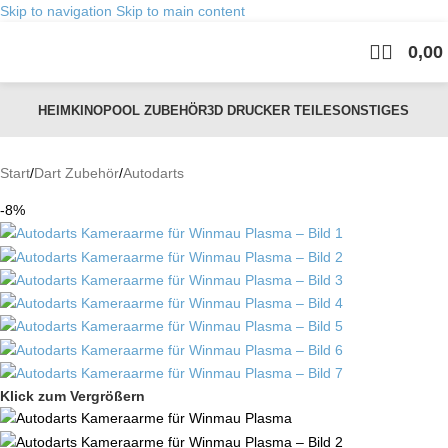
Skip to navigation
Skip to main content
0,00
CARRERA ZUBEHÖR
DART ZUBEHÖR
GEHÄUSE
HALTERUNGEN
HEIMKINO
POOL ZUBEHÖR
3D DRUCKER TEILE
SONSTIGES
Start
/
Dart Zubehör
/
Autodarts
-8%
Klick zum Vergrößern