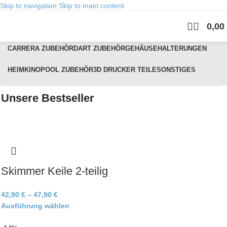
Skip to navigation
Skip to main content
0,00
Kategorien
CARRERA ZUBEHÖR
DART ZUBEHÖR
GEHÄUSE
HALTERUNGEN
HEIMKINO
POOL ZUBEHÖR
3D DRUCKER TEILE
SONSTIGES
Unsere Bestseller
Skimmer Keile 2-teilig
42,90
€
–
47,90
€
Ausführung wählen