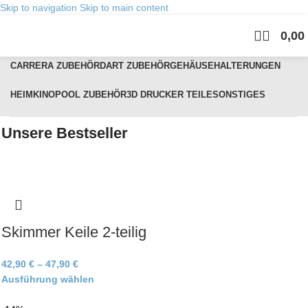
Skip to navigation
Skip to main content
0,00
Kategorien
CARRERA ZUBEHÖR
DART ZUBEHÖR
GEHÄUSE
HALTERUNGEN
HEIMKINO
POOL ZUBEHÖR
3D DRUCKER TEILE
SONSTIGES
Unsere Bestseller
Skimmer Keile 2-teilig
42,90
€
–
47,90
€
Ausführung wählen